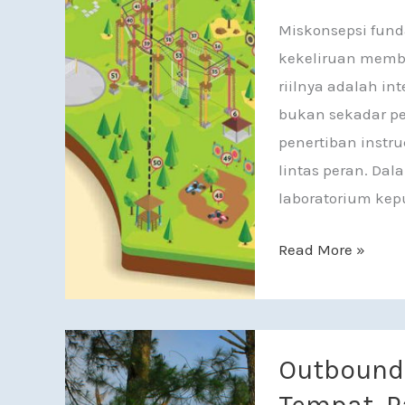
Miskonsepsi fund
kekeliruan memba
riilnya adalah int
bukan sekadar pe
penertiban instru
lintas peran. Dala
laboratorium kep
Read More »
Outbound Cibodas
Outbound