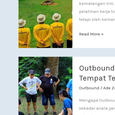
kematangan tim. 
pelatihan kerja t
tetapi oleh kem
Read More »
Outbound Bogor: 
Outbound
Tempat Te
Outbound
/
Ade Z
Mengapa Outbound
sekadar acara yan