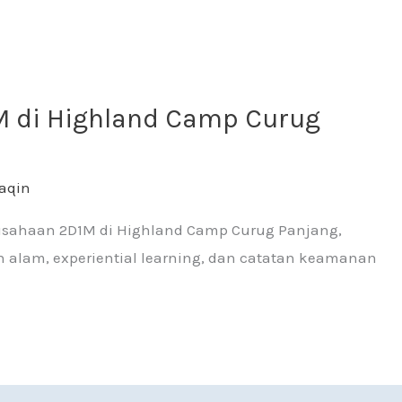
p Curug Panjang
M di Highland Camp Curug
aqin
rusahaan 2D1M di Highland Camp Curug Panjang,
 alam, experiential learning, dan catatan keamanan