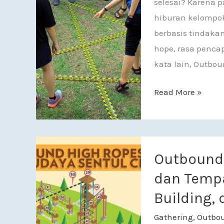
selesai? Karena p
hiburan kelompok
berbasis tindakan
hope, rasa penca
kata lain, Outbo
Read More »
Outbound Sentul:
Outbound 
dan Tempa
Building,
Gathering
,
Outbo