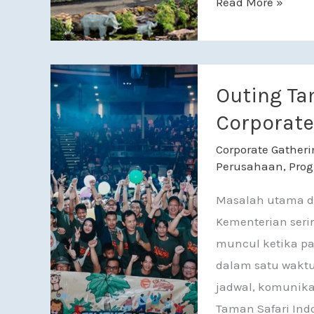
Read More »
Outing Taman Saf
Outing Ta
Corporate
Corporate Gatheri
Perusahaan
,
Prog
Masalah utama d
Kementerian seri
muncul ketika pan
dalam satu waktu:
jadwal, komunikas
Taman Safari Ind