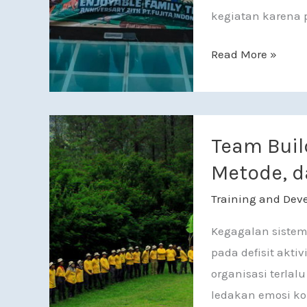
kegiatan karena
Read More »
Team Building Tra
Team Build
Metode, d
Training and Dev
Kegagalan sistem
pada defisit akti
organisasi terlal
ledakan emosi ko