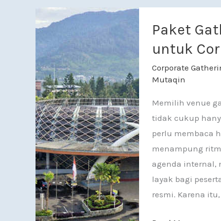
Paket Gathering 
Paket Gat
untuk Co
Corporate Gatheri
Mutaqin
Memilih venue ga
tidak cukup hanya
perlu membaca h
menampung ritme
agenda internal
layak bagi pesert
resmi. Karena itu,