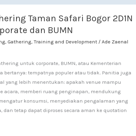
Taman Safari Bogor 2D1N untuk Corporate dan BUMN
hering Taman Safari Bogor 2D1N
rporate dan BUMN
ng
,
Gathering
,
Training and Development
/
Ade Zaenal
thering untuk corporate, BUMN, atau Kementerian
 bertanya: tempatnya populer atau tidak. Panitia juga
al yang lebih menentukan: apakah venue mampu
 acara, memberi ruang penginapan, mendukung
, mengatur konsumsi, menyediakan pengalaman yang
a, dan tetap dapat diproses secara aman ke quotation