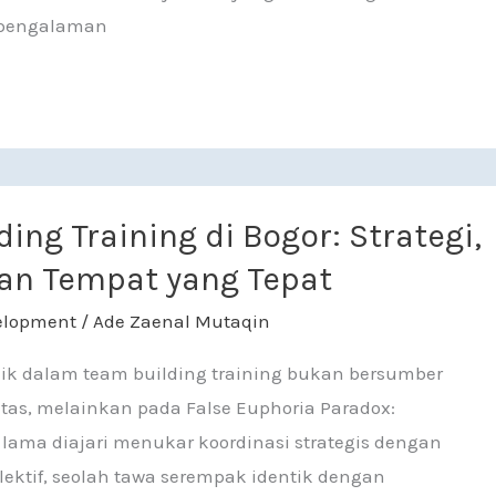
 pengalaman
ining di Bogor: Strategi, Metode, dan Tempat yang Tepat
ing Training di Bogor: Strategi,
an Tempat yang Tepat
elopment
/
Ade Zaenal Mutaqin
ik dalam team building training bukan bersumber
vitas, melainkan pada False Euphoria Paradox:
u lama diajari menukar koordinasi strategis dengan
lektif, seolah tawa serempak identik dengan