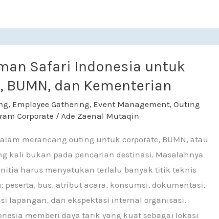
ari Indonesia untuk Corporate, BUMN, dan Kementerian
man Safari Indonesia untuk
, BUMN, dan Kementerian
ng
,
Employee Gathering
,
Event Management
,
Outing
ram Corporate
/
Ade Zaenal Mutaqin
alam merancang outing untuk corporate, BUMN, atau
ng kali bukan pada pencarian destinasi. Masalahnya
itia harus menyatukan terlalu banyak titik teknis
 peserta, bus, atribut acara, konsumsi, dokumentasi,
i lapangan, dan ekspektasi internal organisasi.
onesia memberi daya tarik yang kuat sebagai lokasi