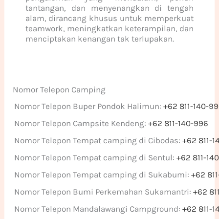
tantangan, dan menyenangkan di tengah
alam, dirancang khusus untuk memperkuat
teamwork, meningkatkan keterampilan, dan
menciptakan kenangan tak terlupakan.
Nomor Telepon Camping
Nomor Telepon Buper Pondok Halimun:
+62 811-140-9
Nomor Telepon Campsite Kendeng:
+62 811-140-996
Nomor Telepon Tempat camping di Cibodas:
+62 811-1
Nomor Telepon Tempat camping di Sentul:
+62 811-14
Nomor Telepon Tempat camping di Sukabumi:
+62 81
Nomor Telepon Bumi Perkemahan Sukamantri:
+62 81
Nomor Telepon Mandalawangi Campground:
+62 811-1